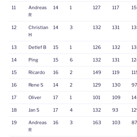
11
Andreas
14
1
127
117
15
R
12
Christian
14
3
132
131
13
H
13
Detlef B
15
1
126
132
13
14
Ping
15
6
132
131
12
15
Ricardo
16
2
149
119
11
16
Rene S
14
2
129
130
9
17
Oliver
17
1
101
109
14
18
Jan S
17
4
132
93
12
19
Andreas
16
3
163
103
8
R