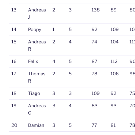
13
Andreas
2
3
138
89
8
J
14
Poppy
1
5
92
109
10
15
Andreas
2
4
74
104
11
R
16
Felix
4
5
87
112
9
17
Thomas
2
5
78
106
9
R
18
Tiago
3
3
109
92
7
19
Andreas
3
4
83
93
7
C
20
Damian
3
5
77
81
7