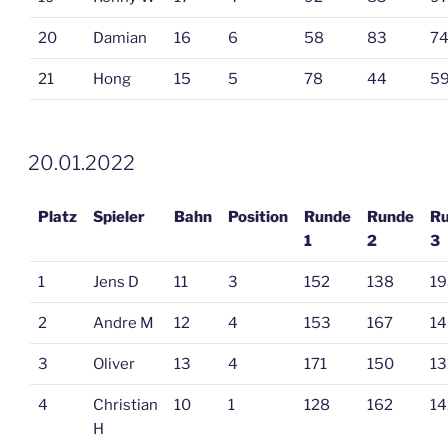
20
Damian
16
6
58
83
7
21
Hong
15
5
78
44
5
VERÖFFENTLICHT
20.01.2022
AM
Platz
Spieler
Bahn
Position
Runde
Runde
R
1
2
3
1
Jens D
11
3
152
138
19
2
Andre M
12
4
153
167
14
3
Oliver
13
4
171
150
13
4
Christian
10
1
128
162
14
H