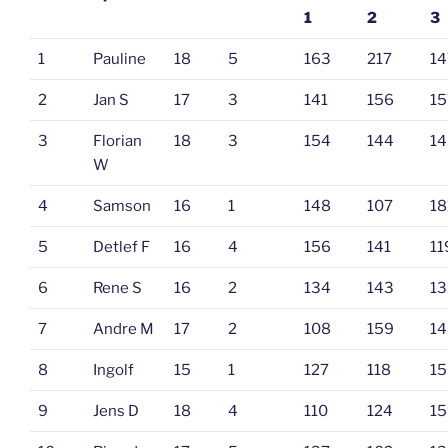
1
2
3
1
Pauline
18
5
163
217
14
2
Jan S
17
3
141
156
15
3
Florian
18
3
154
144
14
W
4
Samson
16
1
148
107
18
5
Detlef F
16
4
156
141
11
6
Rene S
16
2
134
143
13
7
Andre M
17
2
108
159
14
8
Ingolf
15
1
127
118
15
9
Jens D
18
4
110
124
15