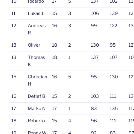
10
Ricardo
17
5
137
102
13
11
Lukas J
15
3
106
139
12
12
Andreas
16
3
99
122
13
R
13
Oliver
18
2
130
95
12
13
Thomas
18
1
137
107
10
K
15
Christian
16
5
95
130
12
H
16
Detlef B
15
2
103
111
13
17
Marko N
17
1
83
135
11
18
Roberto
15
4
96
112
11
19
Ronny W
17
4
92
83
9