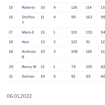
15
Roberto
10
4
126
114
13
16
Steffen
11
4
95
163
9
T
17
Mario E
13
1
119
133
9
18
Hasi
13
2
122
91
12
18
Andreas
10
3
108
118
11
R
20
Ronny W
12
1
74
105
8
21
Damian
10
5
81
65
6
VERÖFFENTLICHT
06.01.2022
AM