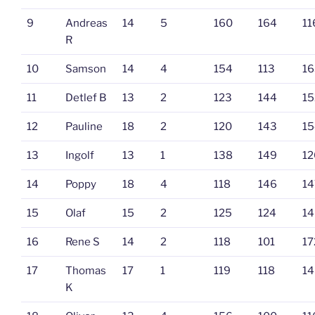
9
Andreas
14
5
160
164
11
R
10
Samson
14
4
154
113
16
11
Detlef B
13
2
123
144
15
12
Pauline
18
2
120
143
15
13
Ingolf
13
1
138
149
12
14
Poppy
18
4
118
146
14
15
Olaf
15
2
125
124
14
16
Rene S
14
2
118
101
17
17
Thomas
17
1
119
118
14
K