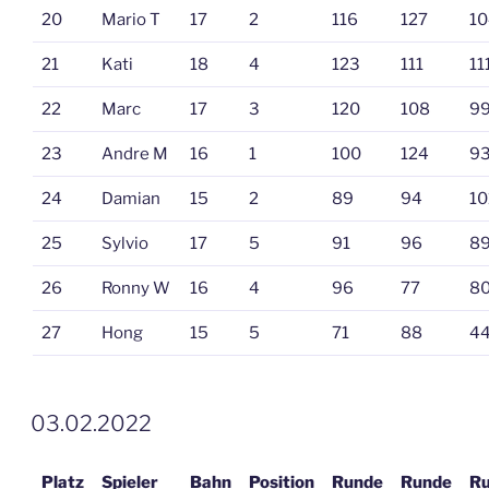
20
Mario T
17
2
116
127
10
21
Kati
18
4
123
111
11
22
Marc
17
3
120
108
9
23
Andre M
16
1
100
124
9
24
Damian
15
2
89
94
10
25
Sylvio
17
5
91
96
8
26
Ronny W
16
4
96
77
8
27
Hong
15
5
71
88
4
VERÖFFENTLICHT
03.02.2022
AM
Platz
Spieler
Bahn
Position
Runde
Runde
R