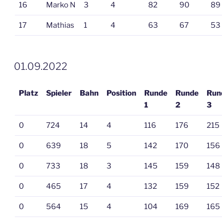
16
Marko N
3
4
82
90
89
17
Mathias
1
4
63
67
53
VERÖFFENTLICHT
01.09.2022
AM
Platz
Spieler
Bahn
Position
Runde
Runde
Run
1
2
3
0
724
14
4
116
176
215
0
639
18
5
142
170
156
0
733
18
3
145
159
148
0
465
17
4
132
159
152
0
564
15
4
104
169
165