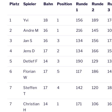
Platz
Spieler
Bahn
Position
Runde
Runde
R
1
2
3
1
Yvi
18
1
156
189
17
2
Andre M
16
1
216
145
10
3
Jan S
16
3
134
156
17
4
Jens D
17
2
134
166
15
5
Detlef F
14
3
190
129
13
6
Florian
17
5
117
186
14
W
7
Steffen
17
4
142
120
18
T
7
Christian
14
1
171
106
16
H