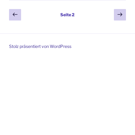
Seitennummerierung
Vorherige
Näch
Seite
2
Seite
Seit
der
Beiträge
Stolz präsentiert von WordPress