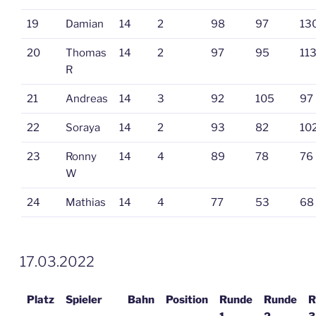
19
Damian
14
2
98
97
13
20
Thomas
14
2
97
95
11
R
21
Andreas
14
3
92
105
97
22
Soraya
14
2
93
82
10
23
Ronny
14
4
89
78
76
W
24
Mathias
14
4
77
53
68
VERÖFFENTLICHT
17.03.2022
AM
Platz
Spieler
Bahn
Position
Runde
Runde
R