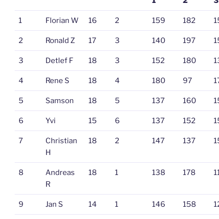
1
2
3
1
Florian W
16
2
159
182
1
2
Ronald Z
17
3
140
197
1
3
Detlef F
18
3
152
180
1
4
Rene S
18
4
180
97
1
5
Samson
18
5
137
160
1
6
Yvi
15
6
137
152
1
7
Christian
18
2
147
137
1
H
8
Andreas
18
1
138
178
1
R
9
Jan S
14
1
146
158
1