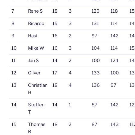
7
Rene S
18
3
120
118
15
8
Ricardo
15
3
131
114
14
9
Hasi
16
2
97
142
14
10
Mike W
16
3
104
114
15
11
Jan S
14
2
100
124
14
12
Oliver
17
4
133
100
13
13
Christian
18
4
136
97
13
H
14
Steffen
14
1
87
142
12
T
15
Thomas
18
2
87
143
11
R