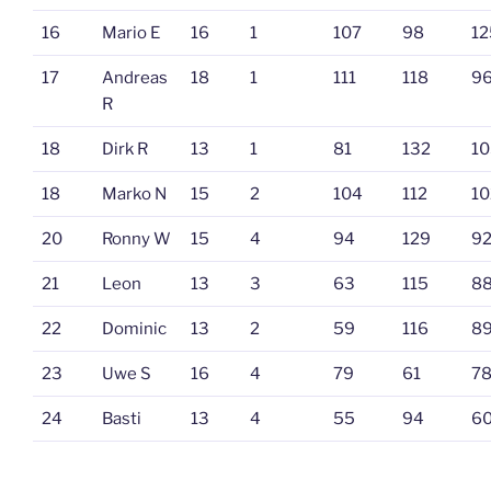
16
Mario E
16
1
107
98
12
17
Andreas
18
1
111
118
9
R
18
Dirk R
13
1
81
132
10
18
Marko N
15
2
104
112
10
20
Ronny W
15
4
94
129
9
21
Leon
13
3
63
115
8
22
Dominic
13
2
59
116
8
23
Uwe S
16
4
79
61
7
24
Basti
13
4
55
94
6