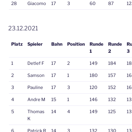
28
Giacomo
17
3
60
87
12
VERÖFFENTLICHT
23.12.2021
AM
Platz
Spieler
Bahn
Position
Runde
Runde
R
1
2
3
1
Detlef F
17
2
149
184
18
2
Samson
17
1
180
157
16
3
Pauline
17
3
120
152
16
4
Andre M
15
1
146
132
13
5
Thomas
14
4
149
125
13
K
6
Patrick R
14
3
132
130
13