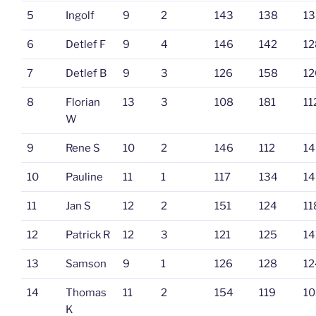
5
Ingolf
9
2
143
138
13
6
Detlef F
9
4
146
142
12
7
Detlef B
9
3
126
158
12
8
Florian
13
3
108
181
11
W
9
Rene S
10
2
146
112
14
10
Pauline
11
1
117
134
14
11
Jan S
12
2
151
124
11
12
Patrick R
12
3
121
125
14
13
Samson
9
1
126
128
12
14
Thomas
11
2
154
119
10
K