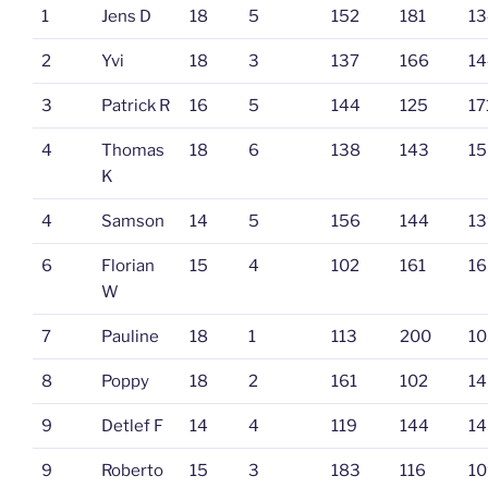
1
Jens D
18
5
152
181
13
2
Yvi
18
3
137
166
14
3
Patrick R
16
5
144
125
17
4
Thomas
18
6
138
143
15
K
4
Samson
14
5
156
144
13
6
Florian
15
4
102
161
16
W
7
Pauline
18
1
113
200
10
8
Poppy
18
2
161
102
14
9
Detlef F
14
4
119
144
14
9
Roberto
15
3
183
116
10