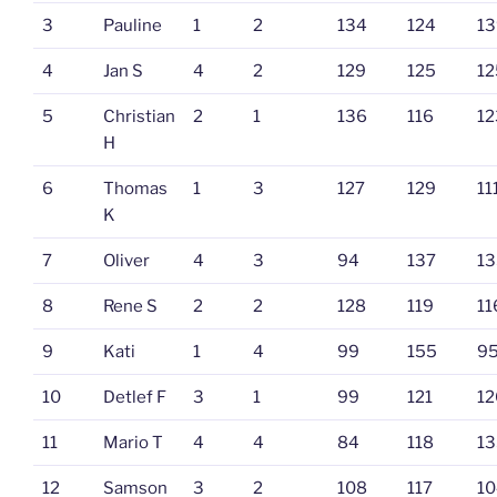
3
Pauline
1
2
134
124
13
4
Jan S
4
2
129
125
12
5
Christian
2
1
136
116
12
H
6
Thomas
1
3
127
129
11
K
7
Oliver
4
3
94
137
13
8
Rene S
2
2
128
119
11
9
Kati
1
4
99
155
9
10
Detlef F
3
1
99
121
12
11
Mario T
4
4
84
118
13
12
Samson
3
2
108
117
10