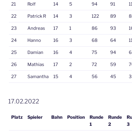
21
Rolf
14
5
94
91
1
22
Patrick R
14
3
122
89
8
23
Andreas
17
1
86
93
1
24
Hanno
16
3
68
64
1
25
Damian
16
4
75
94
6
26
Mathias
17
2
72
59
7
27
Samantha
15
4
56
45
3
VERÖFFENTLICHT
17.02.2022
AM
Platz
Spieler
Bahn
Position
Runde
Runde
R
1
2
3