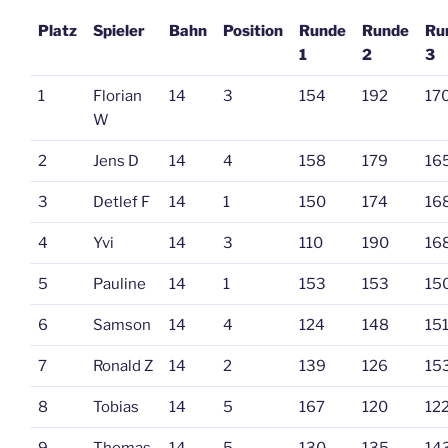
Platz
Spieler
Bahn
Position
Runde
Runde
Ru
1
2
3
1
Florian
14
3
154
192
17
W
2
Jens D
14
4
158
179
16
3
Detlef F
14
1
150
174
16
4
Yvi
14
3
110
190
16
5
Pauline
14
1
153
153
15
6
Samson
14
4
124
148
15
7
Ronald Z
14
2
139
126
15
8
Tobias
14
5
167
120
12