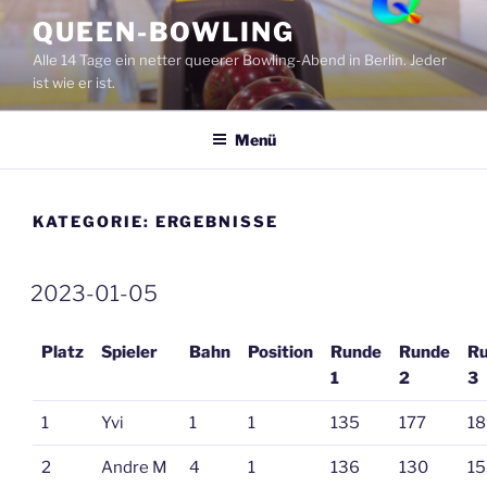
Zum
QUEEN-BOWLING
Inhalt
Alle 14 Tage ein netter queerer Bowling-Abend in Berlin. Jeder
springen
ist wie er ist.
Menü
KATEGORIE:
ERGEBNISSE
VERÖFFENTLICHT
2023-01-05
AM
Platz
Spieler
Bahn
Position
Runde
Runde
R
1
2
3
1
Yvi
1
1
135
177
18
2
Andre M
4
1
136
130
15