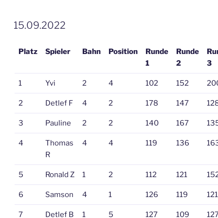
VERÖFFENTLICHT
15.09.2022
AM
Platz
Spieler
Bahn
Position
Runde
Runde
Ru
1
2
3
1
Yvi
2
4
102
152
20
2
Detlef F
4
2
178
147
12
3
Pauline
2
2
140
167
13
4
Thomas
4
4
119
136
16
R
5
Ronald Z
1
2
112
121
15
6
Samson
4
1
126
119
121
7
Detlef B
1
5
127
109
12