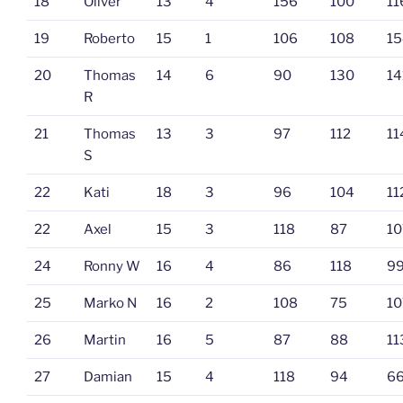
18
Oliver
13
4
156
100
11
19
Roberto
15
1
106
108
15
20
Thomas
14
6
90
130
14
R
21
Thomas
13
3
97
112
11
S
22
Kati
18
3
96
104
11
22
Axel
15
3
118
87
10
24
Ronny W
16
4
86
118
9
25
Marko N
16
2
108
75
10
26
Martin
16
5
87
88
11
27
Damian
15
4
118
94
6