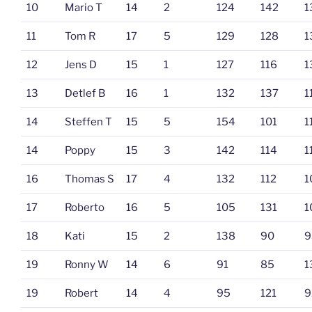
10
Mario T
14
2
124
142
1
11
Tom R
17
5
129
128
1
12
Jens D
15
1
127
116
1
13
Detlef B
16
1
132
137
1
14
Steffen T
15
5
154
101
1
14
Poppy
15
3
142
114
1
16
Thomas S
17
4
132
112
1
17
Roberto
16
5
105
131
1
18
Kati
15
2
138
90
9
19
Ronny W
14
6
91
85
1
19
Robert
14
4
95
121
9