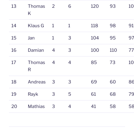
13
Thomas
2
6
120
93
10
K
14
Klaus G
1
1
118
98
91
15
Jan
1
3
104
95
9
16
Damian
4
3
100
110
77
17
Thomas
4
4
85
73
10
R
18
Andreas
3
3
69
60
8
19
Rayk
3
5
61
68
7
20
Mathias
3
4
41
58
5