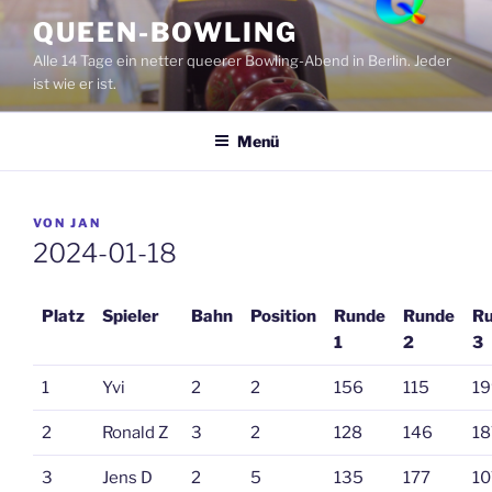
Zum
QUEEN-BOWLING
Inhalt
Alle 14 Tage ein netter queerer Bowling-Abend in Berlin. Jeder
springen
ist wie er ist.
Menü
VERÖFFENTLICHT
VON
JAN
AM
2024-01-18
Platz
Spieler
Bahn
Position
Runde
Runde
R
1
2
3
1
Yvi
2
2
156
115
19
2
Ronald Z
3
2
128
146
18
3
Jens D
2
5
135
177
10