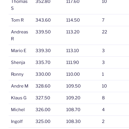
Thomas
352.80
117.60
10
S
Tom R
343.60
114.50
7
Andreas
339.50
113.20
22
R
Mario E
339.30
113.10
3
Shenja
335.70
111.90
3
Ronny
330.00
110.00
1
Andre M
328.60
109.50
10
Klaus G
327.50
109.20
8
Michel
326.00
108.70
4
Ingolf
325.00
108.30
2