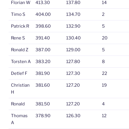
Florian W
413.30
137.80
14
Timo S
404.00
134.70
2
Patrick R
398.60
132.90
5
Rene S
391.40
130.40
20
Ronald Z
387.00
129.00
5
Torsten A
383.20
127.80
8
Detlef F
381.90
127.30
22
Christian
381.60
127.20
19
H
Ronald
381.50
127.20
4
Thomas
378.90
126.30
12
A