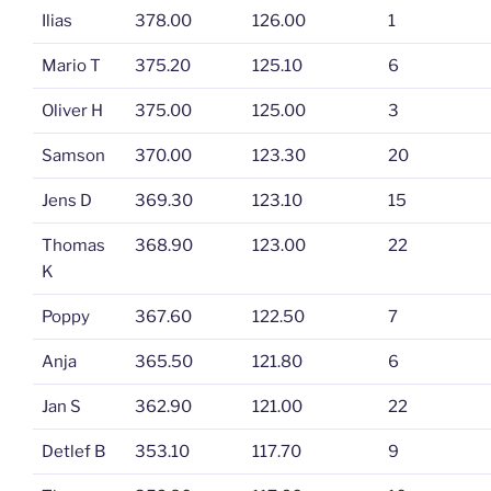
Ilias
378.00
126.00
1
Mario T
375.20
125.10
6
Oliver H
375.00
125.00
3
Samson
370.00
123.30
20
Jens D
369.30
123.10
15
Thomas
368.90
123.00
22
K
Poppy
367.60
122.50
7
Anja
365.50
121.80
6
Jan S
362.90
121.00
22
Detlef B
353.10
117.70
9