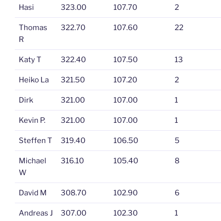
Hasi
323.00
107.70
2
Thomas
322.70
107.60
22
R
Katy T
322.40
107.50
13
Heiko La
321.50
107.20
2
Dirk
321.00
107.00
1
Kevin P.
321.00
107.00
1
Steffen T
319.40
106.50
5
Michael
316.10
105.40
8
W
David M
308.70
102.90
6
Andreas J
307.00
102.30
1