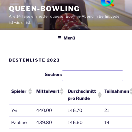
Zum
QUEEN-BOWLING
Inhalt
Alle 14 Tage ein netter queerer Bowling-Abend in Berlin. Jeder
springen
ist wie er ist.
Menü
BESTENLISTE 2023
Suchen:
Spieler
Mittelwert
Durchschnitt
Teilnahmen
pro Runde
Yvi
440.00
146.70
21
Pauline
439.80
146.60
19