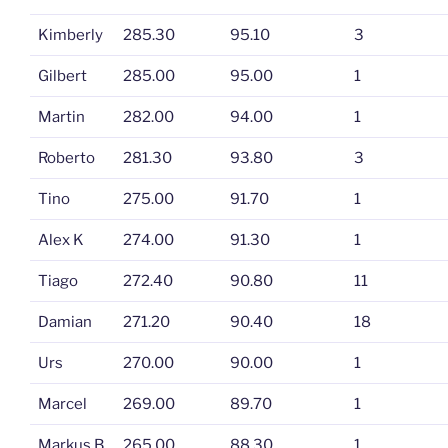
Kimberly
285.30
95.10
3
Gilbert
285.00
95.00
1
Martin
282.00
94.00
1
Roberto
281.30
93.80
3
Tino
275.00
91.70
1
Alex K
274.00
91.30
1
Tiago
272.40
90.80
11
Damian
271.20
90.40
18
Urs
270.00
90.00
1
Marcel
269.00
89.70
1
Markus B
265.00
88.30
1