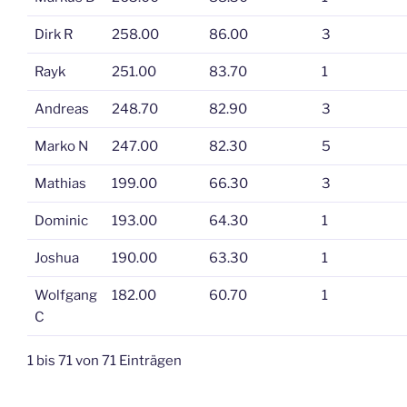
Dirk R
258.00
86.00
3
Rayk
251.00
83.70
1
Andreas
248.70
82.90
3
Marko N
247.00
82.30
5
Mathias
199.00
66.30
3
Dominic
193.00
64.30
1
Joshua
190.00
63.30
1
Wolfgang
182.00
60.70
1
C
1 bis 71 von 71 Einträgen