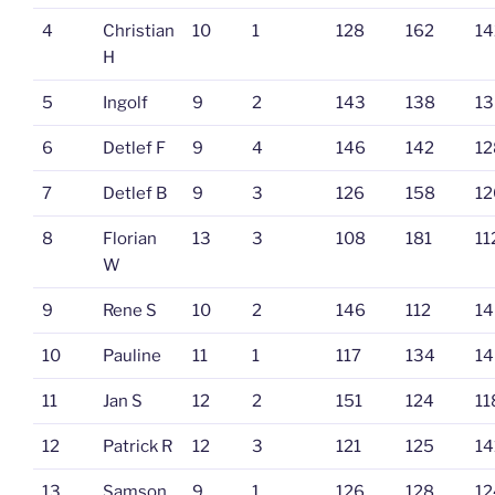
4
Christian
10
1
128
162
14
H
5
Ingolf
9
2
143
138
13
6
Detlef F
9
4
146
142
12
7
Detlef B
9
3
126
158
12
8
Florian
13
3
108
181
11
W
9
Rene S
10
2
146
112
14
10
Pauline
11
1
117
134
14
11
Jan S
12
2
151
124
11
12
Patrick R
12
3
121
125
14
13
Samson
9
1
126
128
12