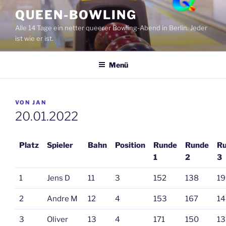
Zum
QUEEN-BOWLING
Inhalt
Alle 14 Tage ein netter queerer Bowling-Abend in Berlin. Jeder
springen
ist wie er ist.
Menü
VERÖFFENTLICHT
VON
JAN
AM
20.01.2022
Platz
Spieler
Bahn
Position
Runde
Runde
R
1
2
3
1
Jens D
11
3
152
138
19
2
Andre M
12
4
153
167
14
3
Oliver
13
4
171
150
13