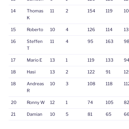
14
Thomas
11
2
154
119
10
K
15
Roberto
10
4
126
114
13
16
Steffen
11
4
95
163
9
T
17
Mario E
13
1
119
133
9
18
Hasi
13
2
122
91
12
18
Andreas
10
3
108
118
11
R
20
Ronny W
12
1
74
105
8
21
Damian
10
5
81
65
6