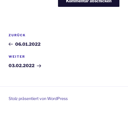
Beitragsnavigation
Vorheriger
ZURÜCK
Beitrag
06.01.2022
Nächster
WEITER
Beitrag
03.02.2022
Stolz präsentiert von WordPress