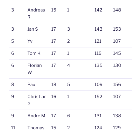
3
Andreas
15
1
142
148
R
3
Jan S
17
3
143
153
5
Yvi
17
2
121
107
6
Tom K
17
1
119
145
6
Florian
17
4
135
130
W
8
Paul
18
5
109
156
9
Christian
16
1
152
107
G
9
Andre M
17
6
131
138
11
Thomas
15
2
124
129