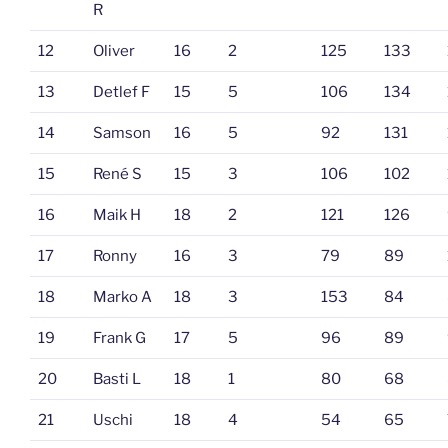
R
12
Oliver
16
2
125
133
13
Detlef F
15
5
106
134
14
Samson
16
5
92
131
15
René S
15
3
106
102
16
Maik H
18
2
121
126
17
Ronny
16
3
79
89
18
Marko A
18
3
153
84
19
Frank G
17
5
96
89
20
Basti L
18
1
80
68
21
Uschi
18
4
54
65