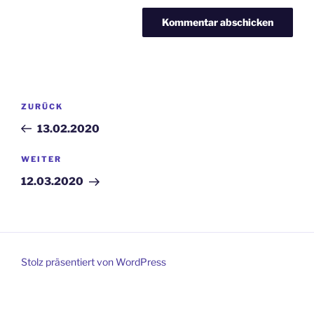
Beitragsnavigation
Vorheriger
ZURÜCK
Beitrag
13.02.2020
Nächster
WEITER
Beitrag
12.03.2020
Stolz präsentiert von WordPress