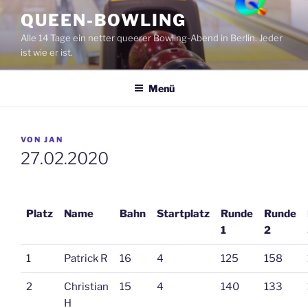
Zum
QUEEN-BOWLING
Inhalt
Alle 14 Tage ein netter queerer Bowling-Abend in Berlin. Jeder
springen
ist wie er ist.
Menü
VERÖFFENTLICHT
VON
JAN
AM
27.02.2020
Platz
Name
Bahn
Startplatz
Runde
Runde
1
2
1
Patrick R
16
4
125
158
2
Christian
15
4
140
133
H