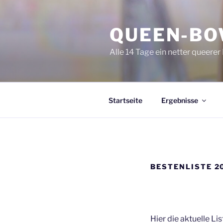
Zum
Inhalt
QUEEN-BO
springen
Alle 14 Tage ein netter queerer 
Startseite
Ergebnisse
BESTENLISTE 2
Hier die aktuelle Li