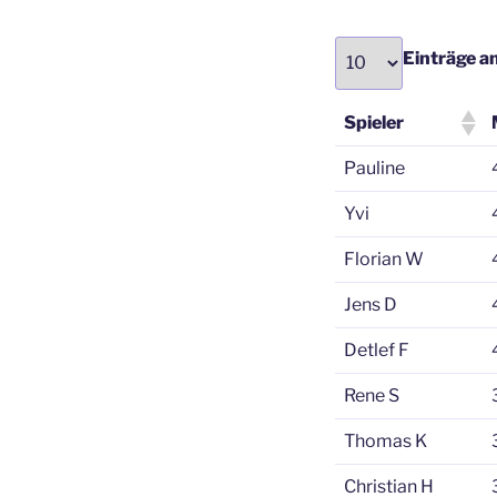
Einträge a
Spieler
Pauline
Yvi
Florian W
Jens D
Detlef F
Rene S
Thomas K
Christian H