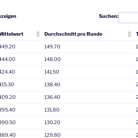
nzeigen
Suchen:
Mittelwert
Durchschnitt pro Runde
449.20
149.70
444.00
148.00
424.40
141.50
415.30
138.40
409.20
136.40
395.40
131.80
390.50
130.20
389.40
129.80